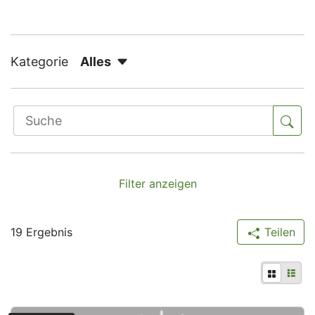
Aufklappen
Kategorie
Alles
Suche
Su
Filter anzeigen
FILTER
Filter verwendet
19 Ergebnis
Teilen
Kategorie
THEMEN
Alles.
Digitalisierung
List
Kachelan
Fachapplikationen
Führung