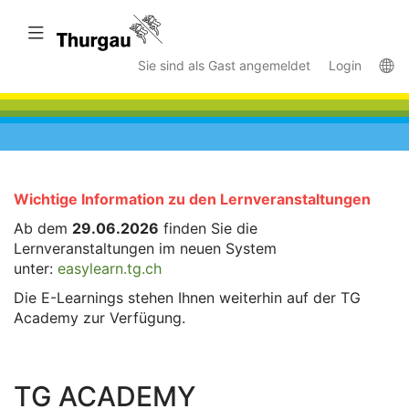
Zum
Hauptinhalt
Navigation überspringen
wechseln
La
Sie sind als Gast angemeldet
Login
Wichtige
Wichtige Information zu den Lernveranstaltungen
Information
Ab dem
29.06.2026
finden Sie die
überspringen
Lernveranstaltungen im neuen System
unter:
easylearn.tg.ch
Die E-Learnings stehen Ihnen weiterhin auf der TG
Academy zur Verfügung.
TG ACADEMY