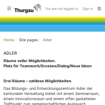
Skip
to
Toggle navigation
La
You are not logged in.
Sign in
main
content
Home
Site pages
Adler
ADLER
Räume voller Möglichkeiten.
Platz für Teamwork/Grosses/Dialog/Neue Ideen
Drei Räume – zahllose Möglichkeiten.
Das Bildungs- und Entwicklungszentrum Adler der
kantonalen Verwaltung bietet mit einem Seminarraum,
einem Innovationsraum und einem offen gestalteten
Treffpunkt zum gemeinschaftlichen Austausch